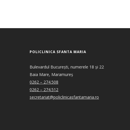
POLICLINICA SFANTA MARIA
Bulevardul București, numerele 18 și 22
Baia Mare, Maramureș
0262 – 274.508
0262 – 274.512
secretariat@policlinicasfantamaria.ro