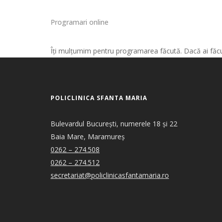
Programari online
Îți mulțumim pentru programarea făcută. Dacă ai făcut
POLICLINICA SFANTA MARIA
Bulevardul București, numerele 18 și 22
Baia Mare, Maramureș
0262 – 274.508
0262 – 274.512
secretariat@policlinicasfantamaria.ro