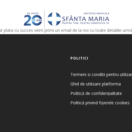
 plata cu succes veim primi un email de la noi cu toate detaliile urm
POLITICI
Termeni si conditii pentru utiliz
Ghid de utilizare platforma
Politică de confidențialitate
Politică privind fișierele cookies