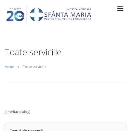
Toate serviciile
Home
Toate serviciile
[ameliacatalog]
Cazuri de urgență