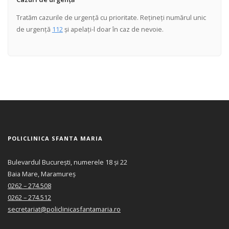
Tratăm cazurile de urgență cu prioritate. Rețineți numărul unic
de urgență
112
și apelați-l doar în caz de nevoie.
POLICLINICA SFANTA MARIA
Bulevardul București, numerele 18 și 22
Baia Mare, Maramureș
0262 – 274.508
0262 – 274.512
secretariat@policlinicasfantamaria.ro